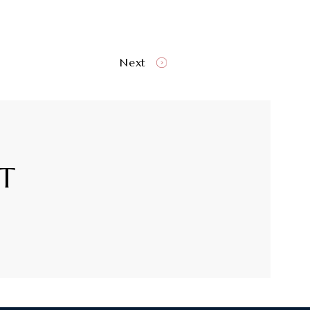
Next
T